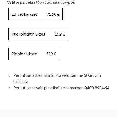
Valitse palvelu
Valitse palvelun
Moniväriraidat
tyyppi:
Lyhyet hiukset
91.50
€
Suodata palvelutyypeittäin
Leikkaukset
Kiharruskäsittelyt
Puolipitkät hiukset
102
€
Värikäsittelyt
Raidoitukset
Hoidot
Pitkät hiukset
133
€
Kampaukset
Silmät
Peruuttamattomista töistä veloitamme 50% työn
Kaikki palvelut:
hinnasta
Peruutukset vain puhelimitse numeroon 0400 998 494
Leikkaukset
Leikkaukset
Leikkaus
Leikkaus alle
45min
30min
38
30