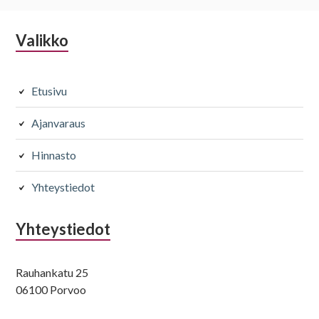
Alapalkin
Valikko
Värikäsittelyt
Raidoitukset
sivupalkki
Kestoväri
Raidat
Etusivu
70 - 96
77 - 100
Ajanvaraus
Hinnasto
Värikäsittelyt
Leikkaukset
Moniväri
Koneajo
Yhteystiedot
91,5 - 133
17
Yhteystiedot
Rauhankatu 25
Kiharruskäsittelyt
Leikkaukset
06100 Porvoo
Permispaketti
Mallinmuutos