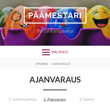
Siirry
sisältöön
PÄÄMESTARI
Parturikampaamo
VALIKKO
MURUPOLKU
ETUSIVU
AJANVARAUS
AJANVARAUS
1. Valitse palvelu
2. Ajanvaraus
3. Valmis