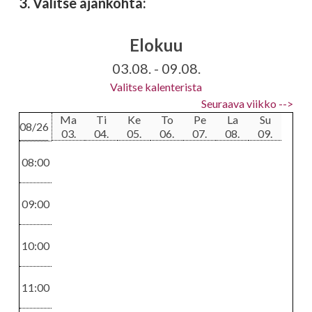
3. Valitse ajankohta:
Elokuu
Värikäsittelyt
Raidoitukset
03.08. - 09.08.
Kestoväri
Raidat
Valitse kalenterista
70 - 96
77 - 100
Seuraava viikko -->
Ma
Ti
Ke
To
Pe
La
Su
08/26
03.
04.
05.
06.
07.
08.
09.
Värikäsittelyt
Leikkaukset
08:00
Moniväri
Koneajo
91,5 - 133
17
09:00
10:00
Kiharruskäsittelyt
Leikkaukset
11:00
Permispaketti
Mallinmuutos