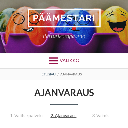
Siirry
sisältöön
PÄÄMESTARI
Parturikampaamo
VALIKKO
MURUPOLKU
ETUSIVU
AJANVARAUS
AJANVARAUS
1. Valitse palvelu
2. Ajanvaraus
3. Valmis