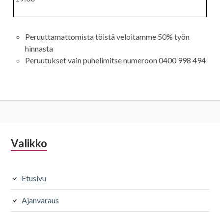
leikkaus
värjäys
11
19
Peruuttamattomista töistä veloitamme 50% työn
hinnasta
Silmät
Kiharruskäsittelyt
Peruutukset vain puhelimitse numeroon 0400 998 494
Ripset ja
Osapermis 1-
kulmat
10 rullaa
28
45
Alapalkin
Valikko
Raidoitukset
Kampaukset
sivupalkki
Osaraidat 1-5
Juhlakampau
foliota
s
Etusivu
50
75
Ajanvaraus