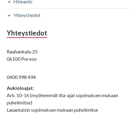
Hinnasto
Hoidot
Kampaukset
Yhteystiedot
Olaplex
Föönaus
48
28
Yhteystiedot
Kampaukset
Silmät
Rauhankatu 25
Rullat
Kulmien
06100 Porvoo
muotoilu
32
0400 998 494
7,5
Aukioloajat:
Ark. 10-16 (myöhemmät ilta-ajat sopimuksen mukaan
puhelimitse)
Kiharruskäsittelyt
Värikäsittelyt
Lauantaisin sopimuksen mukaan puhelimitse
Spiraalipermi
Elumen
s pitkille
70 - 96
hiuksille