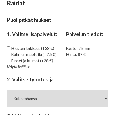
Valitse palvelu
Raidat
Puolipitkät hiukset
Suodata palvelutyypeittäin
Leikkaukset
Kiharruskäsittelyt
1. Valitse lisäpalvelut:
Palvelun tiedot:
Hiusten leikkaus (+38 €)
Kesto:
75
min
Värikäsittelyt
Raidoitukset
Hoidot
Kulmien muotoilu (+7.5 €)
Hinta:
87
Ripset ja kulmat (+28 €)
Kampaukset
Silmät
Näytä lisää ->
Ripsien tai kulmien värj. (+19 €)
Olaplex-hoito (+ alk. 16 €)
Kaikki palvelut:
2. Valitse työntekijä:
Rullat (+32 €)
Föönaus (+28 €)
Leikkaukset
Leikkaukset
Pikakampaus (+18 €)
Leikkaus
Leikkaus alle
45min
30min
38
30