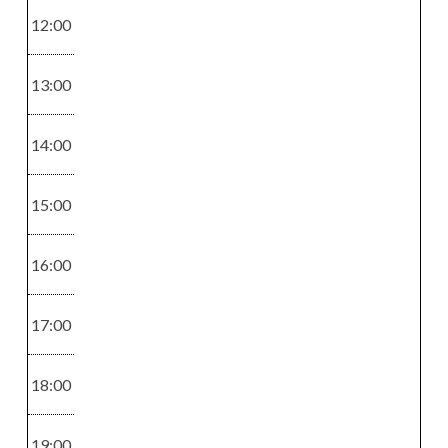
115 - 147
45
12:00
13:00
14:00
Raidoitukset
Värikäsittelyt
Moniväriraida
Kevytväri
15:00
t
58 - 78
91,5 - 133
16:00
17:00
Leikkaukset
Silmät
18:00
Otsatukan tai
Ripsien tai
niskahiusten
kulmien
19:00