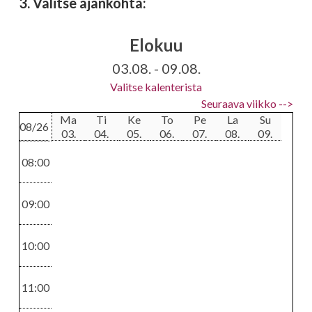
3. Valitse ajankohta:
Elokuu
Värikäsittelyt
Raidoitukset
03.08. - 09.08.
Kestoväri
Raidat
Valitse kalenterista
70 - 96
77 - 100
Seuraava viikko -->
Ma
Ti
Ke
To
Pe
La
Su
08/26
03.
04.
05.
06.
07.
08.
09.
Värikäsittelyt
Leikkaukset
08:00
Moniväri
Koneajo
91,5 - 133
17
09:00
10:00
Kiharruskäsittelyt
Leikkaukset
11:00
Permispaketti
Mallinmuutos