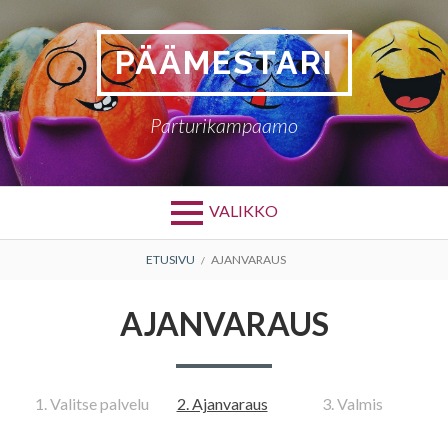
Siirry
sisältöön
PÄÄMESTARI
Parturikampaamo
VALIKKO
MURUPOLKU
ETUSIVU
AJANVARAUS
AJANVARAUS
1. Valitse palvelu
2. Ajanvaraus
3. Valmis