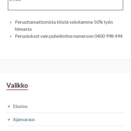
leikkaus
värjäys
11
19
Peruuttamattomista töistä veloitamme 50% työn
hinnasta
Silmät
Kiharruskäsittelyt
Peruutukset vain puhelimitse numeroon 0400 998 494
Ripset ja
Osapermis 1-
kulmat
10 rullaa
28
45
Alapalkin
Valikko
Raidoitukset
Kampaukset
sivupalkki
Osaraidat 1-5
Juhlakampau
foliota
s
Etusivu
50
75
Ajanvaraus