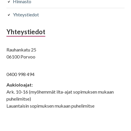
Hinnasto
Hoidot
Kampaukset
Yhteystiedot
Olaplex
Föönaus
48
28
Yhteystiedot
Kampaukset
Silmät
Rauhankatu 25
Rullat
Kulmien
06100 Porvoo
muotoilu
32
0400 998 494
7,5
Aukioloajat:
Ark. 10-16 (myöhemmät ilta-ajat sopimuksen mukaan
puhelimitse)
Kiharruskäsittelyt
Värikäsittelyt
Lauantaisin sopimuksen mukaan puhelimitse
Spiraalipermi
Elumen
s pitkille
70 - 96
hiuksille