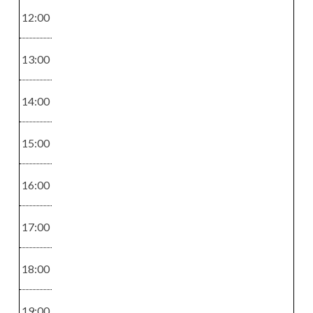
115 - 147
45
12:00
13:00
14:00
Raidoitukset
Värikäsittelyt
Moniväriraida
Kevytväri
15:00
t
58 - 78
91,5 - 133
16:00
17:00
Leikkaukset
Silmät
18:00
Otsatukan tai
Ripsien tai
niskahiusten
kulmien
19:00