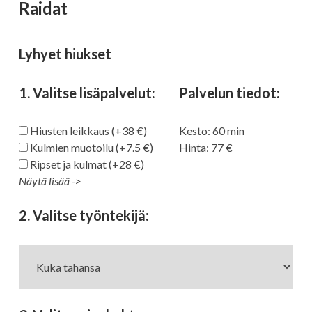
Valitse palvelu
Raidat
Lyhyet hiukset
Suodata palvelutyypeittäin
Leikkaukset
Kiharruskäsittelyt
1. Valitse lisäpalvelut:
Palvelun tiedot:
Hiusten leikkaus (+38 €)
Kesto:
60
min
Värikäsittelyt
Raidoitukset
Hoidot
Kulmien muotoilu (+7.5 €)
Hinta:
77
Ripset ja kulmat (+28 €)
Kampaukset
Silmät
Näytä lisää ->
Ripsien tai kulmien värj. (+19 €)
Olaplex-hoito (+ alk. 16 €)
Kaikki palvelut:
2. Valitse työntekijä:
Rullat (+32 €)
Föönaus (+28 €)
Leikkaukset
Leikkaukset
Pikakampaus (+18 €)
Leikkaus
Leikkaus alle
45min
30min
38
30