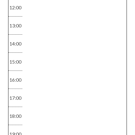
115 - 147
45
12:00
13:00
14:00
Raidoitukset
Värikäsittelyt
Moniväriraida
Kevytväri
15:00
t
58 - 78
91,5 - 133
16:00
17:00
Leikkaukset
Silmät
18:00
Otsatukan tai
Ripsien tai
niskahiusten
kulmien
19:00