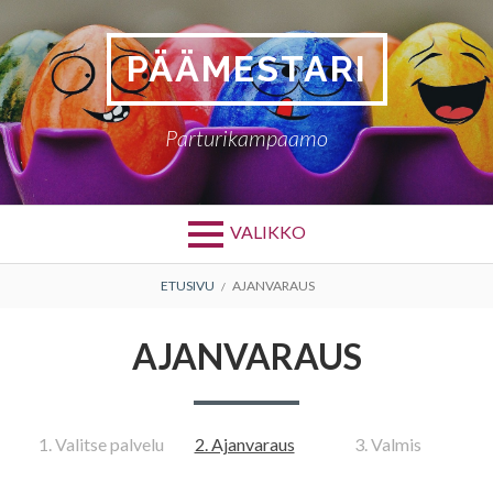
Siirry
sisältöön
PÄÄMESTARI
Parturikampaamo
VALIKKO
MURUPOLKU
ETUSIVU
AJANVARAUS
AJANVARAUS
1. Valitse palvelu
2. Ajanvaraus
3. Valmis