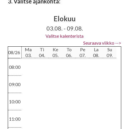
3. Valitse ajankohta:
Elokuu
Värikäsittelyt
Raidoitukset
03.08. - 09.08.
Kestoväri
Raidat
Valitse kalenterista
70 - 96
77 - 100
Seuraava viikko -->
Ma
Ti
Ke
To
Pe
La
Su
08/26
03.
04.
05.
06.
07.
08.
09.
Värikäsittelyt
Leikkaukset
08:00
Moniväri
Koneajo
91,5 - 133
17
09:00
10:00
Kiharruskäsittelyt
Leikkaukset
11:00
Permispaketti
Mallinmuutos