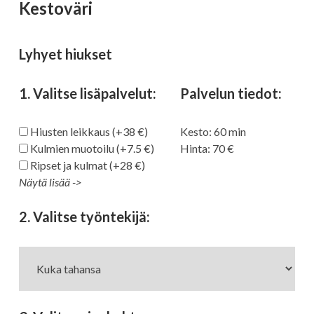
Valitse palvelu
Kestoväri
Lyhyet hiukset
Suodata palvelutyypeittäin
Leikkaukset
Kiharruskäsittelyt
1. Valitse lisäpalvelut:
Palvelun tiedot:
Hiusten leikkaus (+38 €)
Kesto:
60
min
Värikäsittelyt
Raidoitukset
Hoidot
Kulmien muotoilu (+7.5 €)
Hinta:
70
Ripset ja kulmat (+28 €)
Kampaukset
Silmät
Näytä lisää ->
Ripsien tai kulmien värj. (+19 €)
Olaplex-hoito (+ alk. 16 €)
Kaikki palvelut:
2. Valitse työntekijä:
Rullat (+32 €)
Föönaus (+28 €)
Leikkaukset
Leikkaukset
Pikakampaus (+18 €)
Leikkaus
Leikkaus alle
45min
30min
38
30