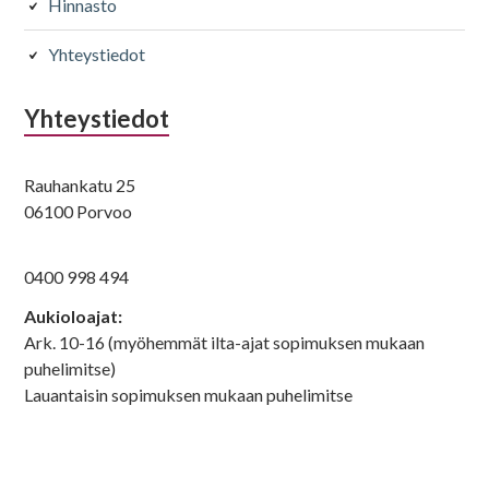
Hinnasto
Hoidot
Kampaukset
Yhteystiedot
Olaplex
Föönaus
48
28
Yhteystiedot
Kampaukset
Silmät
Rauhankatu 25
Rullat
Kulmien
06100 Porvoo
muotoilu
32
0400 998 494
7,5
Aukioloajat:
Ark. 10-16 (myöhemmät ilta-ajat sopimuksen mukaan
puhelimitse)
Kiharruskäsittelyt
Värikäsittelyt
Lauantaisin sopimuksen mukaan puhelimitse
Spiraalipermi
Elumen
s pitkille
70 - 96
hiuksille