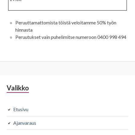
leikkaus
värjäys
11
19
Peruuttamattomista töistä veloitamme 50% työn
hinnasta
Silmät
Kiharruskäsittelyt
Peruutukset vain puhelimitse numeroon 0400 998 494
Ripset ja
Osapermis 1-
kulmat
10 rullaa
28
45
Alapalkin
Valikko
Raidoitukset
Kampaukset
sivupalkki
Osaraidat 1-5
Juhlakampau
foliota
s
Etusivu
50
75
Ajanvaraus